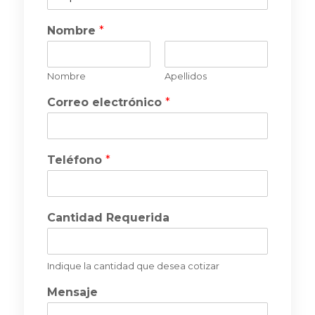
r
o
Nombre
*
d
u
c
t
Nombre
Apellidos
o
Correo electrónico
*
Teléfono
*
Cantidad Requerida
Indique la cantidad que desea cotizar
Mensaje