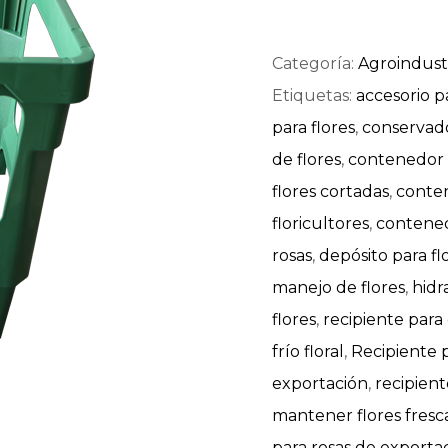
Categoría:
Agroindustr
Etiquetas:
accesorio pa
para flores
,
conservado
de flores
,
contenedor p
flores cortadas
,
conten
floricultores
,
contened
rosas
,
depósito para fl
manejo de flores
,
hidr
flores
,
recipiente para 
frío floral
,
Recipiente p
exportación
,
recipient
mantener flores fresc
para rosas de exporta