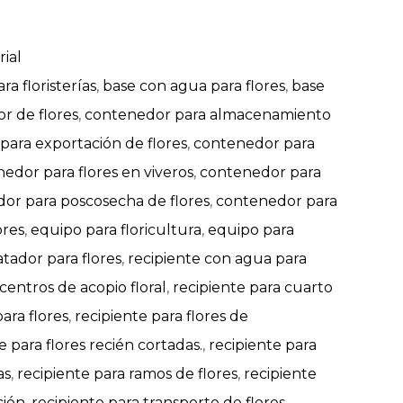
ial
ra floristerías
,
base con agua para flores
,
base
r de flores
,
contenedor para almacenamiento
ara exportación de flores
,
contenedor para
edor para flores en viveros
,
contenedor para
or para poscosecha de flores
,
contenedor para
ores
,
equipo para floricultura
,
equipo para
atador para flores
,
recipiente con agua para
centros de acopio floral
,
recipiente para cuarto
ara flores
,
recipiente para flores de
e para flores recién cortadas.
,
recipiente para
as
,
recipiente para ramos de flores
,
recipiente
ción
,
recipiente para transporte de flores
,