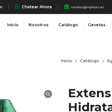
he
Chatear Ahora
ventas@inplass.ec
Inicio
Nosotros
Catálogo
Gavetas
Inicio
Catálogo
Ag
Extens
Hidrat