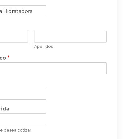
Apellidos
ico
*
rida
ue desea cotizar