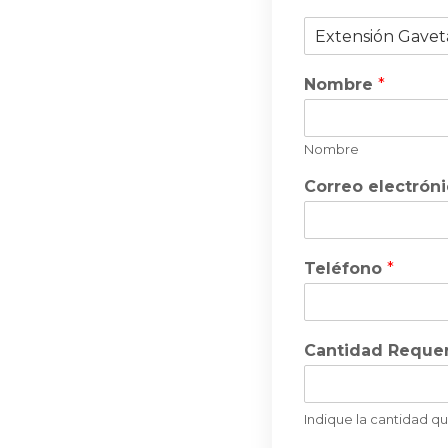
P
r
o
Nombre
*
d
u
c
t
Nombre
o
Correo electrón
Teléfono
*
Cantidad Reque
Indique la cantidad q