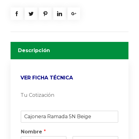
Descripción
VER FICHA TÉCNICA
Tu Cotización
P
r
o
Nombre
*
d
u