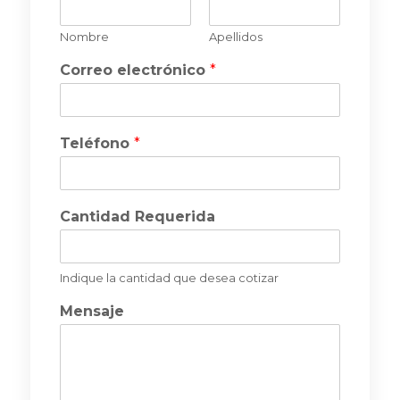
c
t
Nombre
Apellidos
o
Correo electrónico
*
Teléfono
*
Cantidad Requerida
Indique la cantidad que desea cotizar
Mensaje