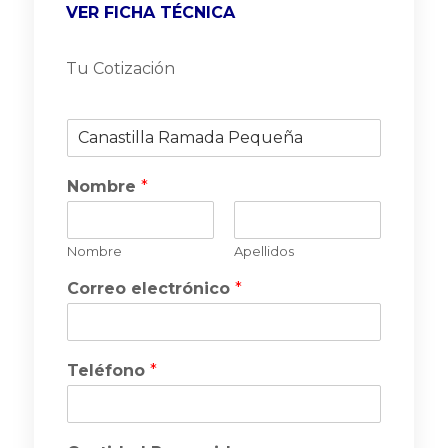
VER FICHA TÉCNICA
Tu Cotización
P
r
o
Nombre
*
d
u
c
t
Nombre
Apellidos
o
Correo electrónico
*
Teléfono
*