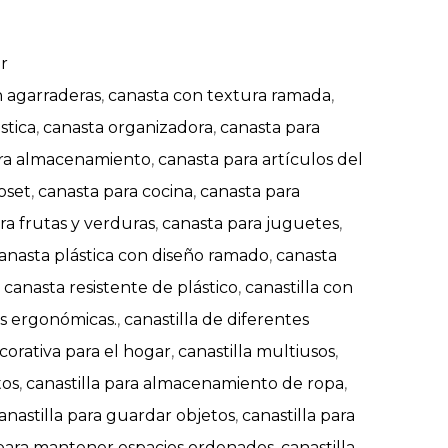
r
n agarraderas
,
canasta con textura ramada
,
stica
,
canasta organizadora
,
canasta para
ara almacenamiento
,
canasta para artículos del
oset
,
canasta para cocina
,
canasta para
ra frutas y verduras
,
canasta para juguetes
,
anasta plástica con diseño ramado
,
canasta
,
canasta resistente de plástico
,
canastilla con
as ergonómicas.
,
canastilla de diferentes
ecorativa para el hogar
,
canastilla multiusos
,
tos
,
canastilla para almacenamiento de ropa
,
anastilla para guardar objetos
,
canastilla para
 para mantener espacios ordenados
,
canastilla