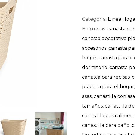
Categoría:
Línea Hoga
Etiquetas:
canasta co
canasta decorativa plá
accesorios
,
canasta p
hogar
,
canasta para cl
dormitorio
,
canasta pa
canasta para repisas
,
c
práctica para el hogar
asas
,
canastilla con as
tamaños
,
canastilla d
canastilla para alimen
canastilla para baño
,
c
lavandería
,
canastilla