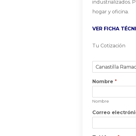
industrializados.
hogar y oficina.
VER FICHA TÉCN
Tu Cotización
P
r
o
Nombre
*
d
u
c
t
Nombre
o
Correo electrón