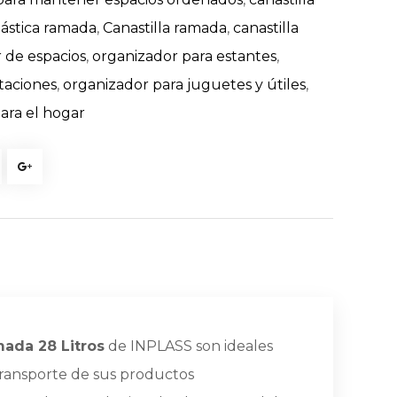
plástica ramada
,
Canastilla ramada
,
canastilla
 de espacios
,
organizador para estantes
,
taciones
,
organizador para juguetes y útiles
,
ara el hogar
mada 28 Litros
de INPLASS son ideales
transporte de sus productos