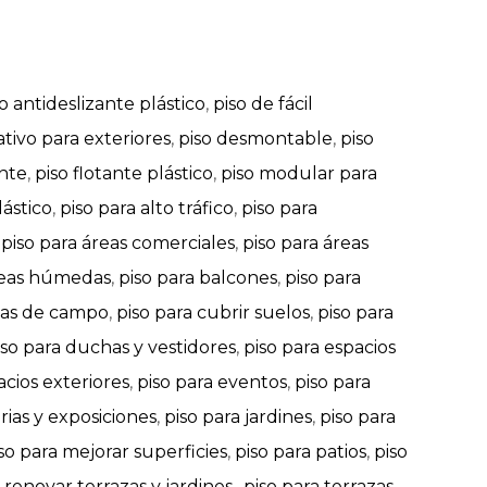
o antideslizante plástico
,
piso de fácil
ativo para exteriores
,
piso desmontable
,
piso
ante
,
piso flotante plástico
,
piso modular para
ástico
,
piso para alto tráfico
,
piso para
,
piso para áreas comerciales
,
piso para áreas
reas húmedas
,
piso para balcones
,
piso para
asas de campo
,
piso para cubrir suelos
,
piso para
iso para duchas y vestidores
,
piso para espacios
acios exteriores
,
piso para eventos
,
piso para
erias y exposiciones
,
piso para jardines
,
piso para
so para mejorar superficies
,
piso para patios
,
piso
 renovar terrazas y jardines.
,
piso para terrazas
,