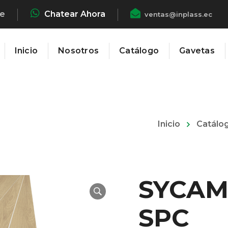
he
Chatear Ahora
ventas@inplass.ec
Inicio
Nosotros
Catálogo
Gavetas
Inicio
Catálo
SYCAM
SPC