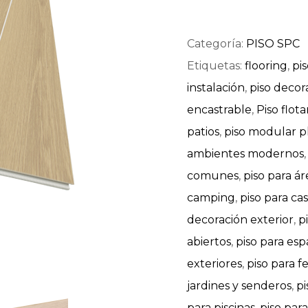
Categoría:
PISO SPC
Etiquetas:
flooring
,
pis
instalación
,
piso decor
encastrable
,
Piso flot
patios
,
piso modular pl
ambientes modernos
comunes
,
piso para á
camping
,
piso para c
decoración exterior
,
p
abiertos
,
piso para esp
exteriores
,
piso para f
jardines y senderos
,
pi
para piscinas
,
piso para