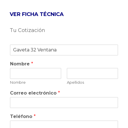
VER FICHA TÉCNICA
Tu Cotización
P
r
o
Nombre
*
d
u
c
t
Nombre
Apellidos
o
Correo electrónico
*
Teléfono
*