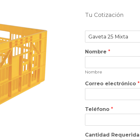
Tu Cotización
P
r
o
Nombre
*
d
u
c
t
Nombre
o
Correo electrónico
*
Teléfono
*
Cantidad Requerida