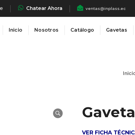
he
Chatear Ahora
ventas@inplass.ec
Inicio
Nosotros
Catálogo
Gavetas
Inici
Gaveta
VER FICHA TÉCNI