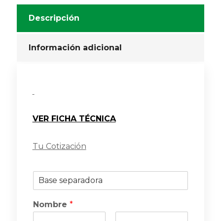
Descripción
Información adicional
VER FICHA TÉCNICA
Tu Cotización
P
r
o
Nombre
*
d
u